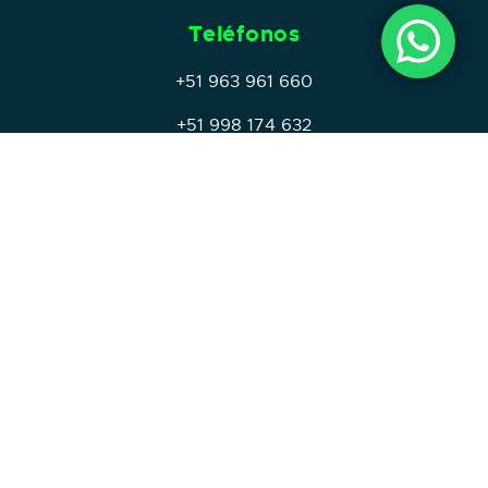
Teléfonos
+51 963 961 660
+51 998 174 632
+51 936 148 950
+51 947 200 465
Mail
ventas@grupofercor.com.pe
Home
Home